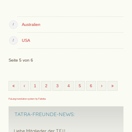
Australien
USA
Seite 5 von 6
1
2
3
4
5
6
FaLang translation system by Faboba
TATRA-FREUNDE-NEWS:
Liebe Mitglieder der T.F.I.!