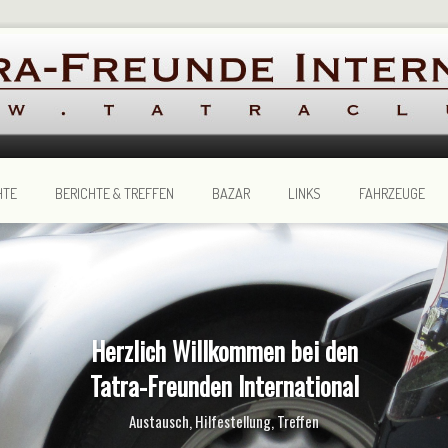
HTE
BERICHTE & TREFFEN
BAZAR
LINKS
FAHRZEUGE
Herzlich Willkommen bei den
Club der Tatra-Freunde
Tatra Automobile und
jährliche Tatra-Treffen
Tatra-Freunden International
Nutzfahrzeuge
International
in ganz Europa
Austausch, Hilfestellung, Treffen
innovativ seit 1897
gegründet 1981